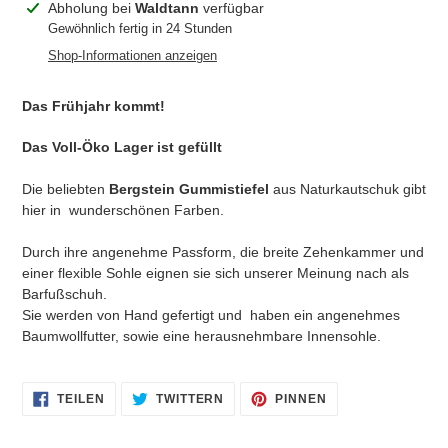
Produkt
Abholung bei
Waldtann
verfügbar
wird
Gewöhnlich fertig in 24 Stunden
zum
Shop-Informationen anzeigen
Warenkorb
hinzugefügt
Das Frühjahr kommt!
Das Voll-Öko Lager ist gefüllt
Die beliebten
Bergstein Gummistiefel
aus Naturkautschuk gibt
hier in wunderschönen Farben.
Durch ihre angenehme Passform, die breite Zehenkammer und
einer flexible Sohle eignen sie sich unserer Meinung nach als
Barfußschuh.
Sie werden von Hand gefertigt und haben ein angenehmes
Baumwollfutter, sowie eine herausnehmbare Innensohle.
AUF
AUF
AUF
TEILEN
TWITTERN
PINNEN
FACEBOOK
TWITTER
PINTEREST
TEILEN
TWITTERN
PINNEN